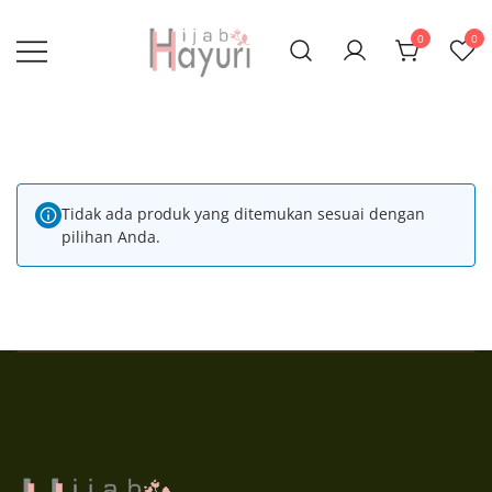
Lompat
ke
0
0
konten
Jadi Muslimah
Hayuri Hijab
Lebih Baik
Tidak ada produk yang ditemukan sesuai dengan
pilihan Anda.