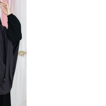
suka tampil simple, pr
Bahan kainnya terbuat
memiliki karakter kai
kain ini tidak perlu di
Stok habis
Guaranteed Safe Che
Alasan berbelanja di
Pesanan sebelum j
sama