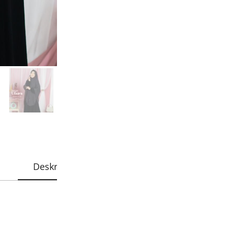
Garansi uang kemb
Bisa COD - Bayar 
Rp
99.500
Deskripsi
Informasi Tambahan