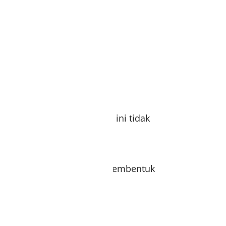
’i diberbagai aktivitasmu
tik menjadikan bahan kain ini tidak
dak menerawang dan tidak membentuk