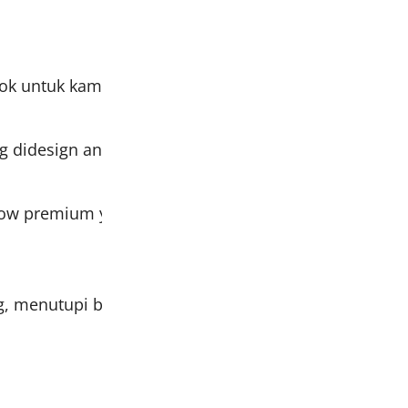
k untuk kamu yang suka tampil simple, praktis & syar
g didesign antem, tegak, dan mudah rapi
flow premium yang memiliki karakter kain berkerut can
ang, menutupi bagian depan & belakang tubuhmu, ti