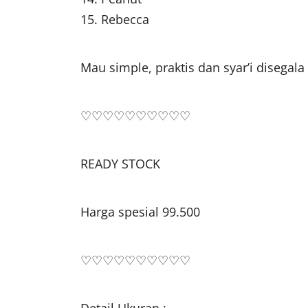
15. Rebecca
Mau simple, praktis dan syar’i disegala
♡♡♡♡♡♡♡♡♡♡
READY STOCK
Harga spesial 99.500
♡♡♡♡♡♡♡♡♡♡