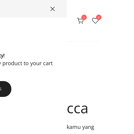
0
0
Privacy Policy
ty!
y product to your cart
S
faira Rebecca
 pakai sangat cocok untuk kamu yang