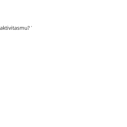
 aktivitasmu? Yuk pakai Bergo Ufaira dari Hijab Hayuri