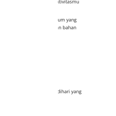
aktis & syar’i diberbagai aktivitasmu
 dari crincle airflow premium yang
n berkerut cantik menjadikan bahan
setrika
ckout
 HayuriHijab.com
am 2 siang akan diproses dihari yang