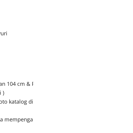
uri
pan 104 cm & Panjang Belakang 122 cm
 )
 foto katalog dikarenakan faktor pencahayaan saat pe
aja mempengaruhi tampilan warna pada foto