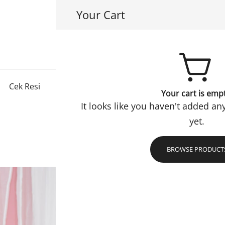
Your Cart
Hayuri Hijab
Jadi Muslimah Lebih Baik
Cek Resi
Konfirmasi
Checkout
Refund Policy
Your cart is emp
It looks like you haven't added an
yet.
BROWSE PRODUCT
Bergo U
Bergo polos langsung