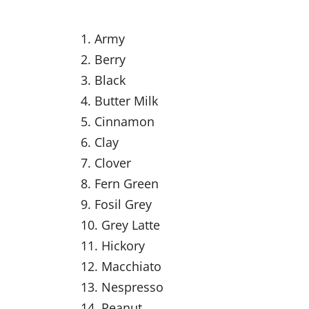
1. Army
2. Berry
3. Black
4. Butter Milk
5. Cinnamon
6. Clay
7. Clover
8. Fern Green
9. Fosil Grey
10. Grey Latte
11. Hickory
12. Macchiato
13. Nespresso
14. Peanut