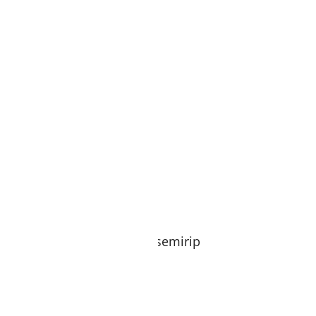
motretan dan sudah difoto semirip