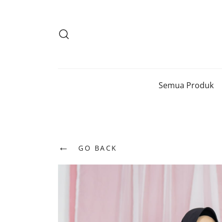
Lompat
ke
konten
Semua Produk
←
GO BACK