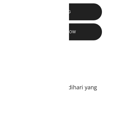
TAMBAH KE KERANJANG
APP
BUY NOW
ckout
 HayuriHijab.com
am 2 siang akan diproses dihari yang
ali