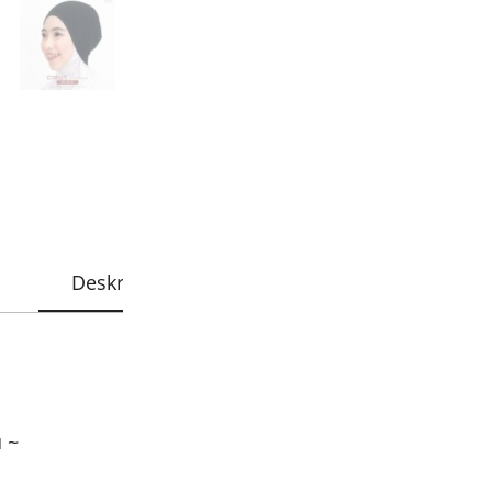
Bisa COD - Bayar 
Rp
18.000
Deskripsi
Informasi Tambahan
 ~