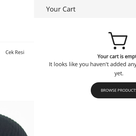
Your Cart
Hayuri Hijab
Jadi Muslimah Lebih Baik
Cek Resi
Konfirmasi
Checkout
Refund Policy
Your cart is emp
It looks like you haven't added an
yet.
BROWSE PRODUCT
Ciput Y
Stok 10