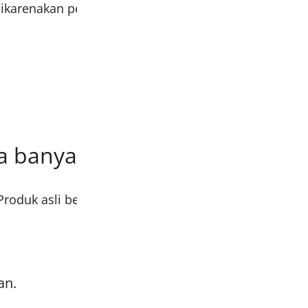
o dikarenakan pencahayaan, whitebalance, maupun set
 banyak orang menyukai pro
Produk asli berkualitas tinggi dengan harga terjangka
an.