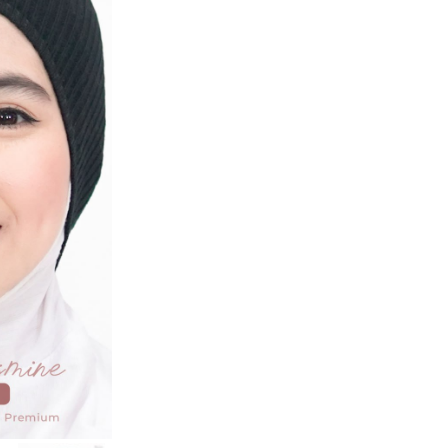
Kuantitas
Ciput
Yasmine
CHAT VIA WHATS
Black
Guaranteed Safe Che
Alasan berbelanja di
Pesanan sebelum j
sama
Garansi uang kemb