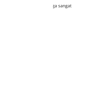
 ketebalan yang pas sehingga sangat