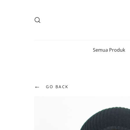
Lompat
ke
konten
Semua Produk
←
GO BACK