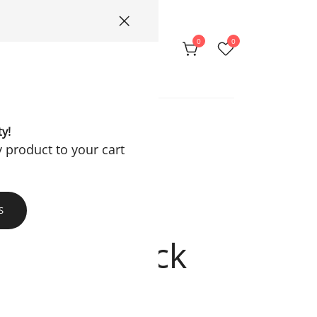
0
0
Privacy Policy
ty!
y product to your cart
S
asmine Black