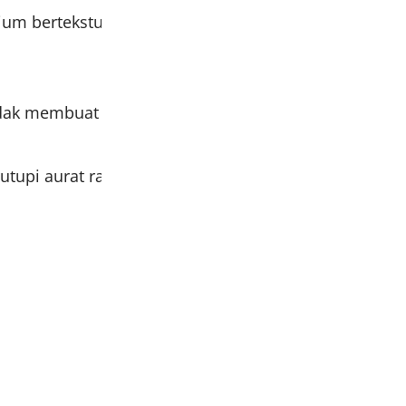
ium bertekstur lembut, halus, tingkat kelenturan dan
ak membuat telinga sakit & tidak licin
enutupi aurat rambutmu dengan sempurna