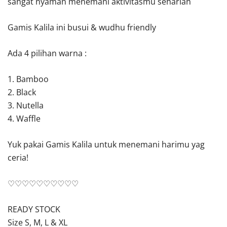
sangat nyaman menemani aktivitasmu seharian
Gamis Kalila ini busui & wudhu friendly
Ada 4 pilihan warna :
1. Bamboo
2. Black
3. Nutella
4. Waffle
Yuk pakai Gamis Kalila untuk menemani harimu yag
ceria!
♡♡♡♡♡♡♡♡♡♡
READY STOCK
Size S, M, L & XL