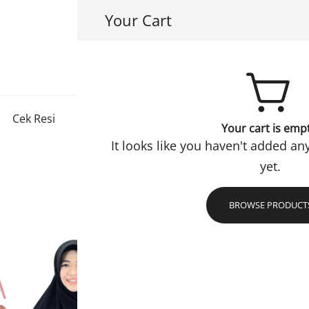
Your Cart
Hayuri Hijab
Jadi Muslimah Lebih Baik
Cek Resi
Konfirmasi
Checkout
Refund Policy
Your cart is emp
It looks like you haven't added an
yet.
BROWSE PRODUCT
Gamis M
Mustar