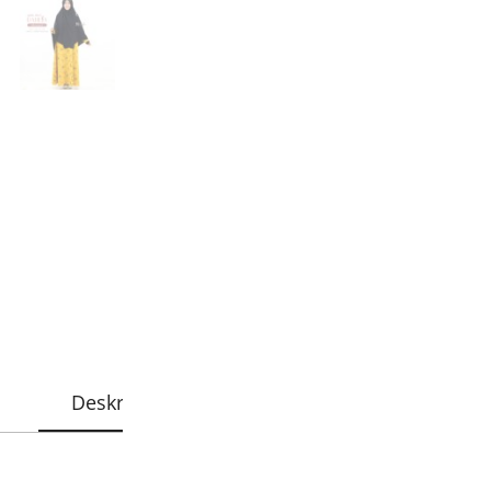
Alasan berbelanja di
Pesanan sebelum j
sama
Garansi uang kemb
Bisa COD - Bayar 
Deskripsi
Informasi Tambahan