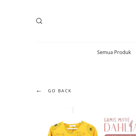
Lompat
ke
konten
Semua Produk
←
GO BACK