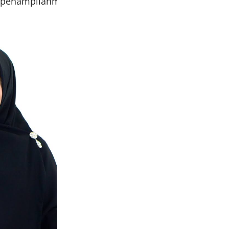
uk penampilanmu yang kamu inginkan!