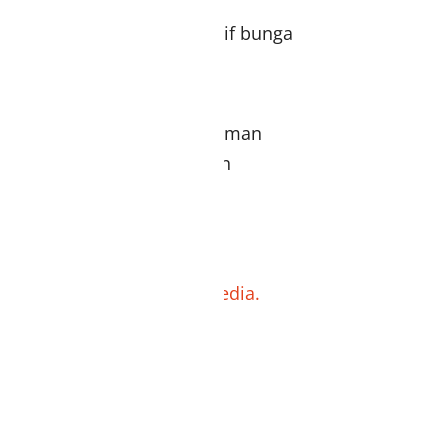
idesign simple dengan motif bunga
n warna yang soft & manis
t, tidak menerawang & nyaman
emani aktivitasmu seharian
i busui & wudhu friendly
habisan stok dan tidak tersedia.
ckout