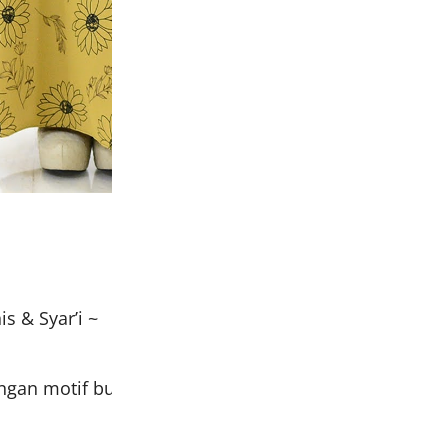
s & Syar’i ~
ngan motif bunga cantik dengan pilihan warna yang 