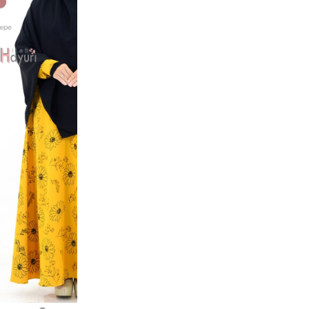
Gamis Motif Dahlia d
cantik dengan piliha
Bahan kainnya lembu
dikenakan untuk men
Gamis Motif Dahlia in
Produk ini saat ini ke
Guaranteed Safe Che