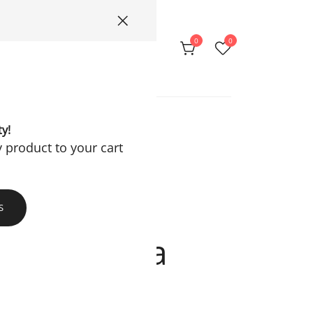
0
0
Privacy Policy
ty!
y product to your cart
S
otif Dahlia
d