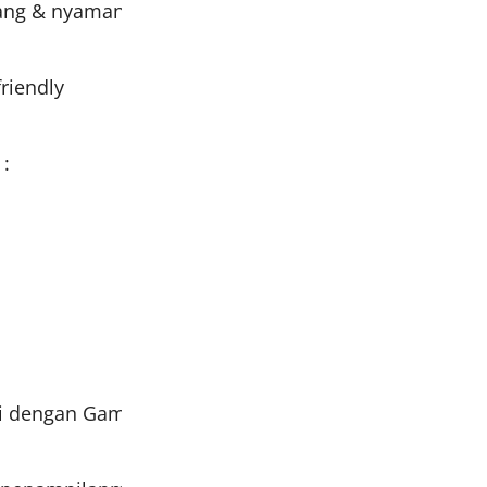
ang & nyaman dikenakan untuk menemani aktivitasm
riendly
 :
’i dengan Gamis bermotif?