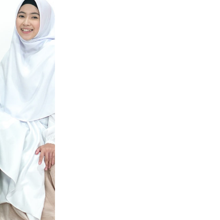
kaki kamu yang tidak
nyaman
Karet pinggangnya tida
yang bisa kamu sesu
Bahan kainnya terbua
halus & ringan
Stok habis
Guaranteed Safe Che
Alasan berbelanja di