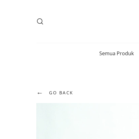
Lompat
ke
konten
Semua Produk
←
GO BACK