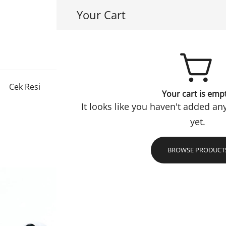
Your Cart
Hayuri Hijab
Jadi Muslimah Lebih Baik
Cek Resi
Konfirmasi
Checkout
Refund Policy
Your cart is emp
It looks like you haven't added an
yet.
BROWSE PRODUCT
Inner Pa
Inner Pants Aiza pili