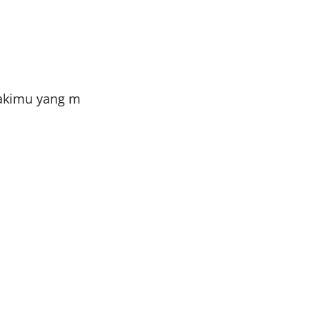
 kakimu yang mudah tersingkap terlindungi dengan a