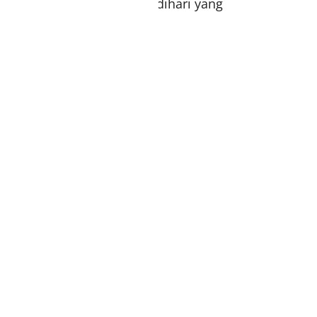
am 2 siang akan diproses dihari yang
ali
setelah barang sampai