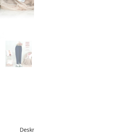
Pesanan sebelum j
sama
Garansi uang kemb
Bisa COD - Bayar 
Rp
95.000
Deskripsi
Informasi Tambahan