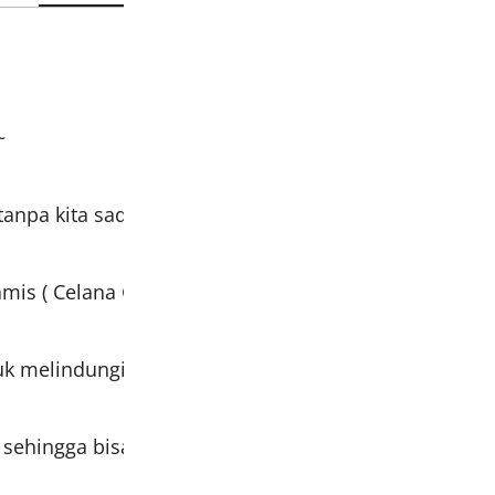
~
npa kita sadar aurat kaki masih saja sering terlihat 
mis ( Celana Gamis ) nih!
ntuk melindungi aurat kaki kamu yang tidak sengaja 
XL sehingga bisa dipakai sampai berat badan 90 kg