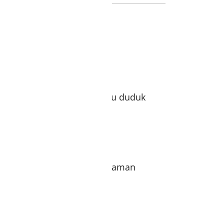
ketika naik motor, jalan atau duduk
tersingkap dengan aman & nyaman