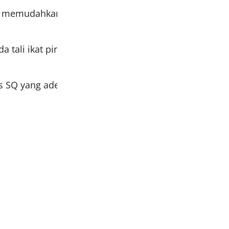
 dan memudahkan kamu melangkah dengan bebas
 ada tali ikat pinggang yang bisa kamu sesuaikan de
s SQ yang adem, halus & ringan