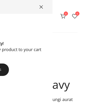
0
0
Privacy Policy
ty!
y product to your cart
S
nts Aiza Navy
han yang tepat untuk melindungi aurat