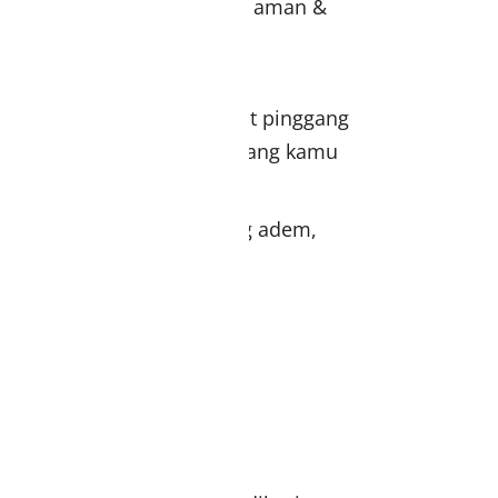
 sengaja tersingkap dengan aman &
k bikin gatal & ada tali ikat pinggang
aikan dengan ukuran pinggang kamu
t dari Rayon Polos SQ yang adem,
ckout
 HayuriHijab.com